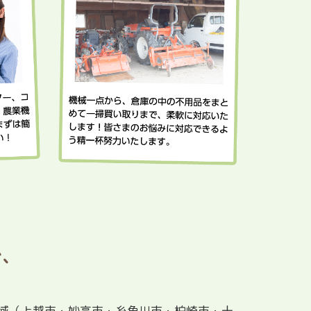
で、
地域（上越市・妙高市・糸魚川市・柏崎市・十