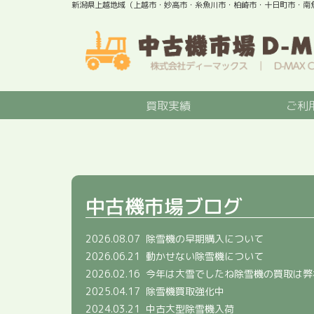
新潟県上越地域（上越市・妙高市・糸魚川市・柏崎市・十日町市・南
買取実績
ご利
中古機市場ブログ
2026.08.07
除雪機の早期購入について
2026.06.21
動かせない除雪機について
2026.02.16
今年は大雪でしたね除雪機の買取は弊
2025.04.17
除雪機買取強化中
2024.03.21
中古大型除雪機入荷