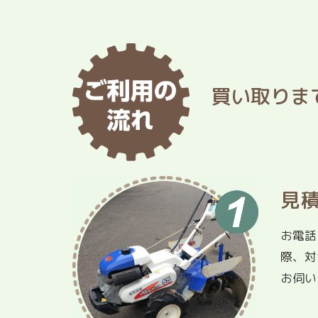
買い取りま
見
お電話
際、対
お伺い