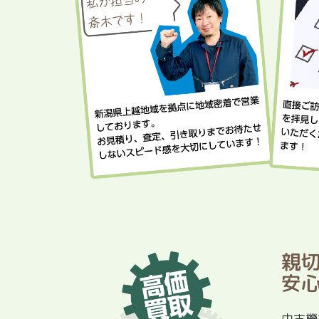
親
安
中古機