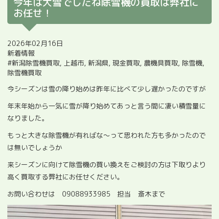
今年は大雪でしたね除雪機の買取は弊社に
お任せ！
2026年02月16日
新着情報
#新潟除雪機買取
,
上越市
,
新潟県
,
現金買取
,
農機具買取
,
除雪機
,
除雪機買取
今シーズンは雪の降り始めは昨年に比べて少し遅かったのですが
年末年始から一気に雪が降り始めてあっと言う間に凄い積雪量に
なりました。
もっと大きな除雪機が有ればな～って思われた方も多かったので
は無いでしょうか
来シーズンに向けて除雪機の買い換えをご検討の方は下取りより
高く買取する弊社にお任せください。
お問い合わせは 09088933985 担当 斎木まで