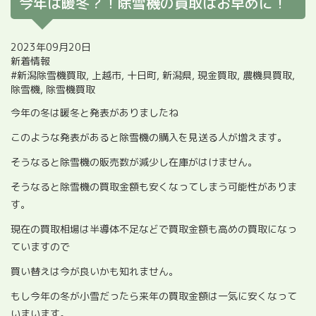
今年は暖冬？！除雪機の買取はお早めに！
2023年09月20日
新着情報
#新潟除雪機買取
,
上越市
,
十日町
,
新潟県
,
現金買取
,
農機具買取
,
除雪機
,
除雪機買取
今年の冬は暖冬と発表がありましたね
このような発表があると除雪機の購入を見送る人が増えます。
そうなると除雪機の販売数が減少し在庫がはけません。
そうなると除雪機の買取金額も安くなってしまう可能性がありま
す。
現在の買取相場は半導体不足などで買取金額も高めの買取になっ
ていますので
買い替えは今が良いかも知れません。
もし今年の冬が小雪だったら来年の買取金額は一気に安くなって
いまいます。