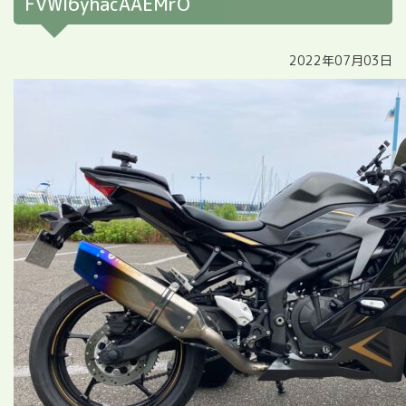
FVWI6yhacAAEMrO
2022年07月03日